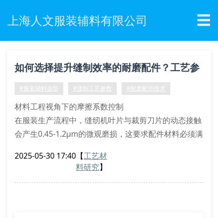
☰
上海人文服装辅料有限公司
如何选择提升缝制效率的耐磨配件？工艺参
数全解析
#服装辅料选型
#缝制工艺参数
#耐磨配件技术
材料工程视角下的摩擦系数控制
在服装生产流程中，缝纫机叶片与裁剪刀片的动态接触
会产生0.45-1.2μm的微观磨损，这要求配件材料必须满
足hv550以上的维氏硬度标准。上海人文研发的碳化钨
2025-05-30 17:40
【
工艺材
复合涂层技术，采用等离子转移弧工艺实现3μm梯度沉
料研究
】
积，使摩擦系数稳定控制在0.12±0.03区间。通过edx能
谱分析显示，涂层中wc含量达82.3vol%，有效提升剪
切耐久度。
精密制造中的拓扑优化方案